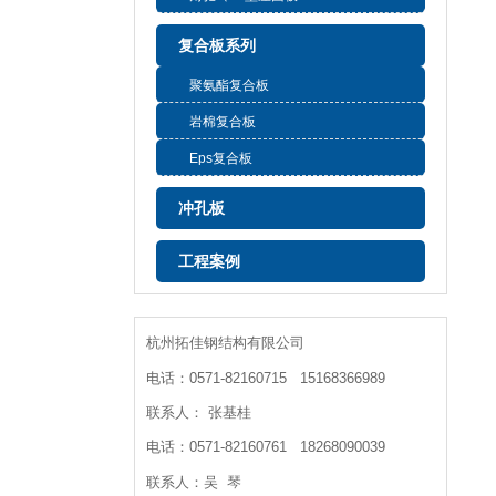
复合板系列
聚氨酯复合板
岩棉复合板
Eps复合板
冲孔板
工程案例
杭州拓佳钢结构有限公司
电话：0571-82160715 15168366989
联系人： 张基桂
电话：0571-82160761 18268090039
联系人：吴 琴