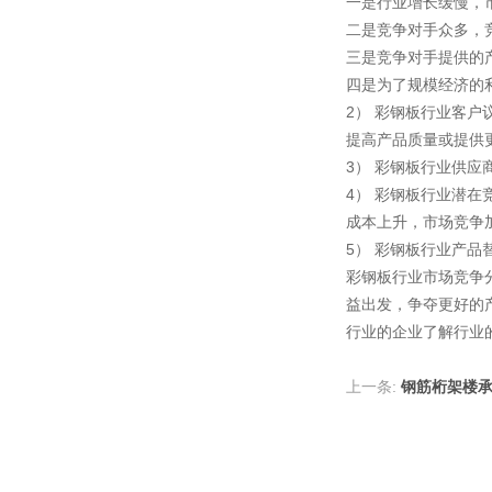
一是行业增长缓慢，
二是竞争对手众多，
三是竞争对手提供的
四是为了规模经济的
2） 彩钢板行业客
提高产品质量或提供
3） 彩钢板行业供
4） 彩钢板行业潜
成本上升，市场竞争
5） 彩钢板行业产
彩钢板行业市场竞争
益出发，争夺更好的
行业的企业了解行业
上一条:
钢筋桁架楼