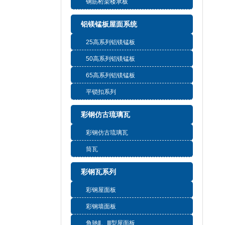
钢筋桁架楼承板
铝镁锰板屋面系统
25高系列铝镁锰板
50高系列铝镁锰板
65高系列铝镁锰板
平锁扣系列
彩钢仿古琉璃瓦
彩钢仿古琉璃瓦
筒瓦
彩钢瓦系列
彩钢屋面板
彩钢墙面板
角驰ⅱ、ⅲ型屋面板