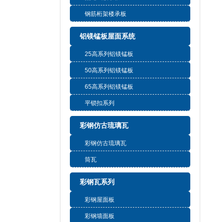
钢筋桁架楼承板
铝镁锰板屋面系统
25高系列铝镁锰板
50高系列铝镁锰板
65高系列铝镁锰板
平锁扣系列
彩钢仿古琉璃瓦
彩钢仿古琉璃瓦
筒瓦
彩钢瓦系列
彩钢屋面板
彩钢墙面板