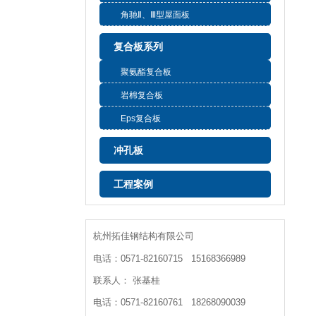
角驰ⅱ、ⅲ型屋面板
复合板系列
聚氨酯复合板
岩棉复合板
Eps复合板
冲孔板
工程案例
杭州拓佳钢结构有限公司
电话：0571-82160715 15168366989
联系人： 张基桂
电话：0571-82160761 18268090039