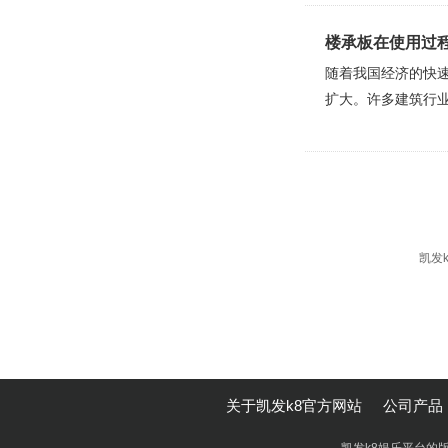
楼承板在使用过
随着我国经济的快
扩大。许多建筑行业
凯发
关于凯发k8官方网站
公司产品
凯发k8娱乐平台的