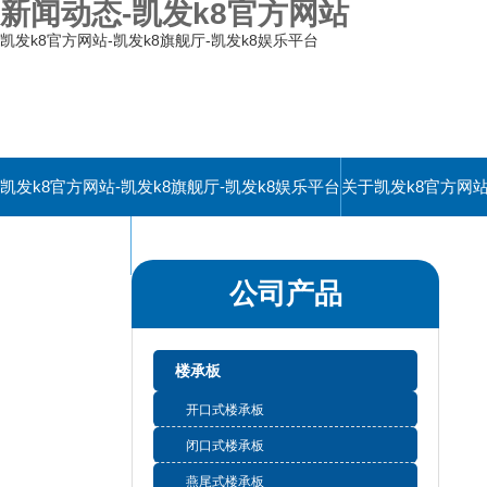
新闻动态-凯发k8官方网站
凯发k8官方网站-凯发k8旗舰厅-凯发k8娱乐平台
凯发k8官方网站-凯发k8旗舰厅-凯发k8娱乐平台
关于凯发k8官方网
留言板
公司产品
楼承板
开口式楼承板
闭口式楼承板
燕尾式楼承板