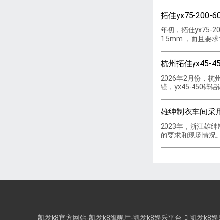
拓佳yx75-20
年初，拓佳yx75
1.5mm ，而且要求
杭州拓佳yx45-
2026年2月份，
镁，yx45-450锌铝
雄绅制衣车间采用
2023年，浙江
的要求和现场情况。根
凯发k8官方网站-凯发k8旗舰厅-凯发k8娱乐平台
凯发k8