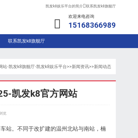

凯发k8娱乐平台的简介
联系凯发k8旗舰厅
欢迎来电咨询
15168366989
联系凯发k8旗舰厅
网站-凯发k8旗舰厅-凯发k8娱乐平台
>>
新闻资讯
>>
新闻动态
5-凯发k8官方网站
人浏览
个车站。不同于改扩建的温州北站与南站，楠