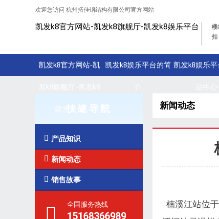
欢迎您访问 杭州拓佳钢结构有限公司官方网站
凯发k8官方网站-凯发k8旗舰厅-凯发k8娱乐平台
楼
扣
凯发k8官方网站-凯
凯发k8娱乐平台的简
凯发k8娱乐
发k8旗舰厅-凯发k8
介
品中心
新闻动态
快速导航
娱乐平台

产品知识

新闻动态

销售故事
楠溪江站位于
全国服务热线
15168366989