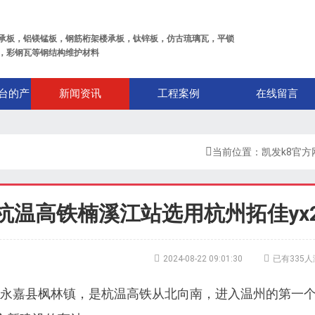
承板，铝镁锰板，钢筋桁架楼承板，钛锌板，仿古琉璃瓦，平锁
，彩钢瓦等钢结构维护材料
平台的产
新闻资讯
工程案例
在线留言

当前位置：
凯发k8官方
杭温高铁楠溪江站选用杭州拓佳yx2


2024-08-22 09:01:30
已有335
永嘉县枫林镇，是杭温高铁从北向南，进入温州的第一