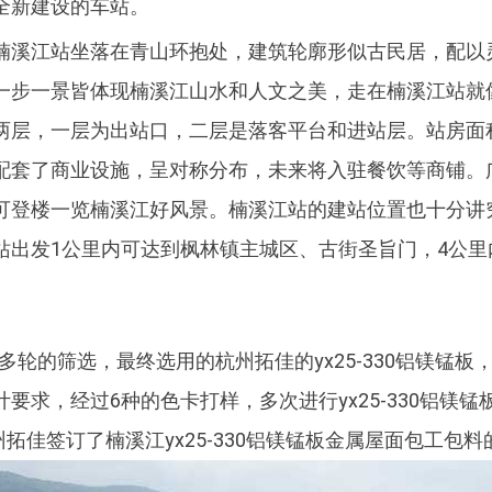
全新建设的车站。
楠溪江站坐落在青山环抱处，建筑轮廓形似古民居，配以
一步一景皆体现楠溪江山水和人文之美，走在楠溪江站就
两层，一层为出站口，二层是落客平台和进站层。站房面积
配套了商业设施，呈对称分布，未来将入驻餐饮等商铺。
可登楼一览楠溪江好风景。楠溪江站的建站位置也十分讲
站出发1公里内可达到枫林镇主城区、古街圣旨门，4公
的筛选，最终选用的杭州拓佳的yx25-330铝镁锰板，yx2
计要求，经过6种的色卡打样，多次进行yx25-330铝镁
杭州拓佳签订了楠溪江yx25-330铝镁锰板金属屋面包工包