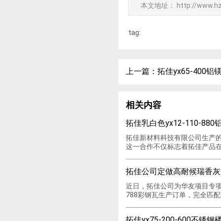
本文地址：
http://www.hz
tag:
上一篇：
拓佳yx65-40
相关内容
拓佳乳白色yx12-110-8
拓佳新材料科技有限公司生产的
这一合作不仅标志着拓佳产品在··
拓佳公司定做高耐候瑞香灰色y
近日，拓佳公司为华友项目专项定
788彩钢瓦生产订单，完全匹配华
拓佳yx75-200-600