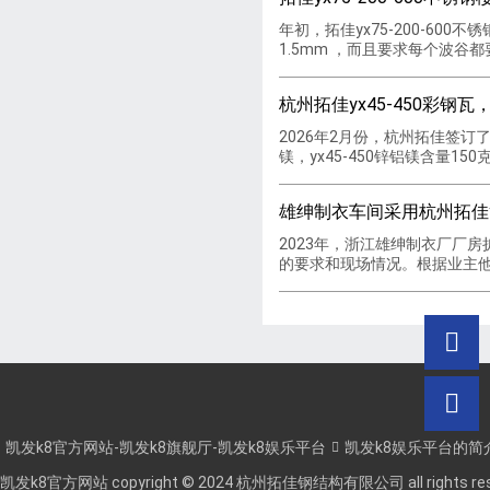
年初，拓佳yx75-200-6
1.5mm ，而且要求每个波谷都要
杭州拓佳yx45-450彩钢瓦
2026年2月份，杭州拓佳签订
镁，yx45-450锌铝镁含量150克/
雄绅制衣车间采用杭州拓佳y
2023年，浙江雄绅制衣厂厂
的要求和现场情况。根据业主他··


凯发k8官方网站-凯发k8旗舰厅-凯发k8娱乐平台
凯发k8娱乐平台的简
凯发k8官方网站 copyright © 2024 杭州拓佳钢结构有限公司 all rights res