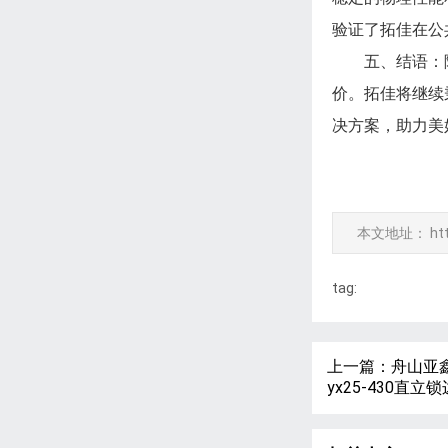
验证了拓佳在公
五、结语：
价。拓佳将继续
决方案，助力美
本文地址：
ht
tag:
上一篇：
舟山亚鑫
yx25-430直立