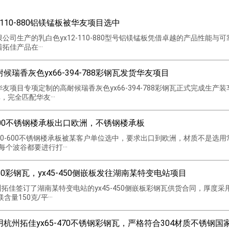
-110-880铝镁锰板被华友项目选中
公司生产的乳白色yx12-110-880型号铝镁锰板凭借卓越的产品性能
佳产品在···
瑞香灰色yx66-394-788彩钢瓦发货华友项目
友项目专项定制的高耐候瑞香灰色yx66-394-788彩钢瓦正式完成生产装
，完全匹配华友···
0-600不锈钢楼承板出口欧洲，不锈钢楼承板
-200-600不锈钢楼承板被某客户单位选中，要求出口到欧洲，材质不是选
每个波谷都要进行打···
450彩钢瓦，yx45-450侧嵌板发往湖南某特变电站项目
杭州拓佳签订了湖南某特变电站的yx45-450侧嵌板彩钢瓦供货合同，厚度
镁含量150克/平···
杭州拓佳yx65-470不锈钢彩钢瓦，严格符合304材质不锈钢国