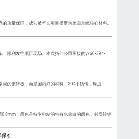
与可靠的质量保障，成功被华友项目指定为屋面系统核心材料。
车，顺利发往项目现场。本次拓佳公司承接的yx66-394-
用常规的镀锌板，而是国内好的材料，304不锈钢，厚度
采用0.8mm，颜色是特变电站的特有水仙白的颜色，材质锌铝
家保准