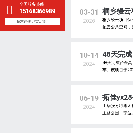
全国服务热线
桐乡缦云项
15168366989
03-31
桐乡缦云项目位
2026
技术过硬，据实报价
配套公共空间，屋
48天完
10-14
48天完成台金
2024
车。该项目于202
拓佳yx2
06-19
由华强方特集团
2024
主题公园，宁波方