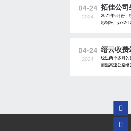
拓佳公司生
04-24
2021年6月份
2024
彩钢板。yx32-
缙云收费
04-24
经过两个多月的
2024
丽温高速公路缙云

