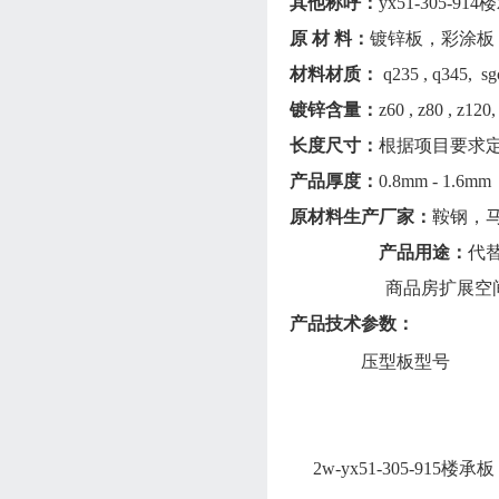
其他称呼：
yx51-305-91
原
材
料：
镀锌板，彩涂板
材料材质：
q235 , q345, sg
镀锌含量：
z60 , z80 , z120
长度尺寸：
根据项目要求
产品厚度：
0.8mm - 1.6mm
原材料生产厂家：
鞍钢，
产品用途：
代
商品房扩展空
产品技术参数：
压型板型号
2w-yx51-305-915楼承板