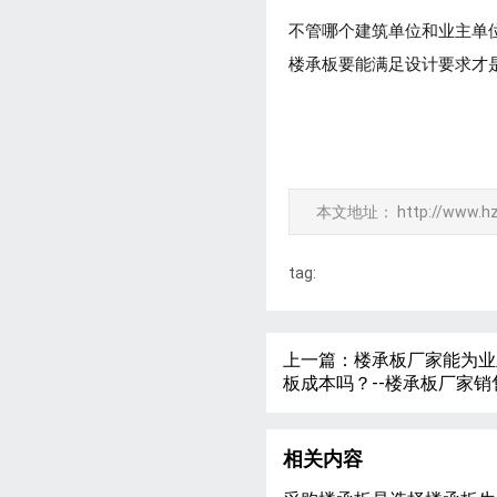
不管哪个建筑单位和业主单
楼承板要能满足设计要求才
本文地址：
http://www.hz
tag:
上一篇：
楼承板厂家能为业
板成本吗？--楼承板厂家销
相关内容