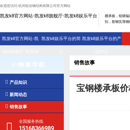
欢迎您访问 杭州拓佳钢结构有限公司官方网站
凯发k8官方网站-凯发k8旗舰厅-凯发k8娱乐平台
楼承板，铝镁锰
扣，彩钢瓦等钢
凯发k8官方网站-凯
凯发k8娱乐平台的简
凯发k8娱乐平台的产
发k8旗舰厅-凯发k8
介
品中心
销售故事
快速导航
娱乐平台

产品知识
宝钢楼承板价

新闻动态

销售故事
全国服务热线
15168366989