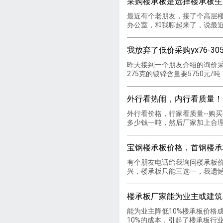
采购楼承板是选择楼承板生
最近有个老朋友，接了个高层
办公室，和我聊起来了，说最近··
我放弃了低价采购yx76-3
昨天接到一个朋友介绍的询价采购y
275克的镀锌含量要5750元/吨，
外行看热闹，内行看质量！一个
外行看价格，行家看质量--购
多少钱一吨，然后厂家加上合理··
宝钢楼承板价格，首钢楼承
有个朋友电话给我询问楼承板
兴，楼承板只能三选一，我遗憾··
楼承板厂家能为业主或建筑单
能为业主降低10%楼承板价格
10%的成本，引起了楼承板行业内