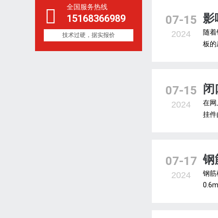
全国服务热线
影
15168366989
07-15
随着
2024
技术过硬，据实报价
板的
闭
07-15
在网
2024
挂件
钢
07-17
钢筋
2024
0.6