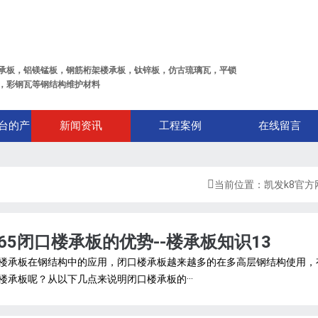
承板，铝镁锰板，钢筋桁架楼承板，钛锌板，仿古琉璃瓦，平锁
，彩钢瓦等钢结构维护材料
平台的产
新闻资讯
工程案例
在线留言

当前位置：
凯发k8官方
d65闭口楼承板的优势--楼承板知识13
楼承板在钢结构中的应用，闭口楼承板越来越多的在多高层钢结构使用，
楼承板呢？从以下几点来说明闭口楼承板的···