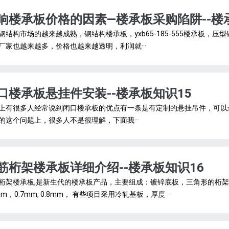
响楼承板价格的因素—楼承板采购陷阱--楼
钢结构市场的越来越成熟，钢结构楼承板，yxb65-185-555楼承板
厂家也越来越多，价格也越来越透明，利润就···
口楼承板悬挂件安装--楼承板知识15
上有很多人经常说到闭口楼承板的优点有一条是有定制的悬挂吊件，可以
的这个问题上，很多人不是很理解，下面我···
筋桁架楼承板详细介绍--楼承板知识16
桁架楼承板,是新生代的楼承板产品，主要组成：镀锌底板，三角形的桁架
mm，0.7mm, 0.8mm， 有些项目采用冷轧基板，厚度···