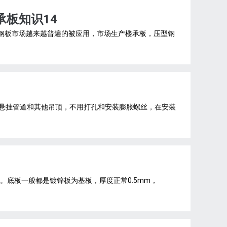
承板知识14
，压型钢板市场越来越普遍的被应用，市场生产楼承板，压型钢
悬挂管道和其他吊顶，不用打孔和安装膨胀螺丝，在安装
。底板一般都是镀锌板为基板，厚度正常0.5mm，